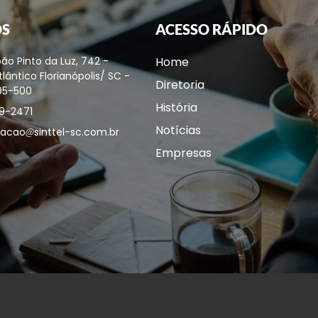
OS
ACESSO RÁPIDO
ão Pinto da Luz, 742 -
Home
lântico Florianópolis/ SC -
Diretoria
95-500
História
9-2471
Notícias
acao
sinttel-sc.com.br
Empresas