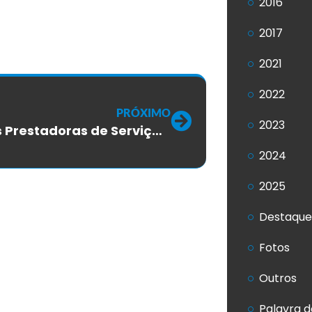
2016
2017
2021
2022
PRÓXIMO
2023
CCT das Prestadoras de Serviços da Planta Externa, é aprovada em assembleia
2024
2025
Destaque
Fotos
Outros
Palavra d