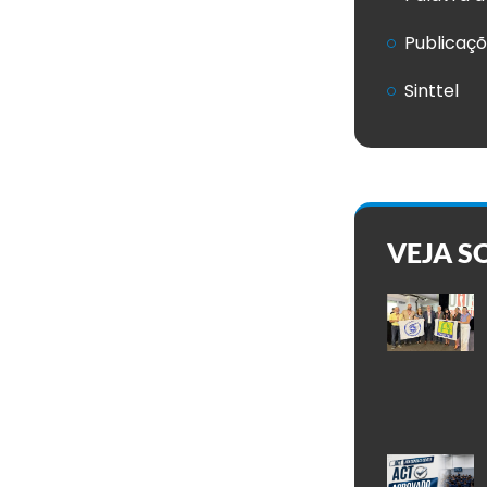
Publicaç
Sinttel
VEJA S