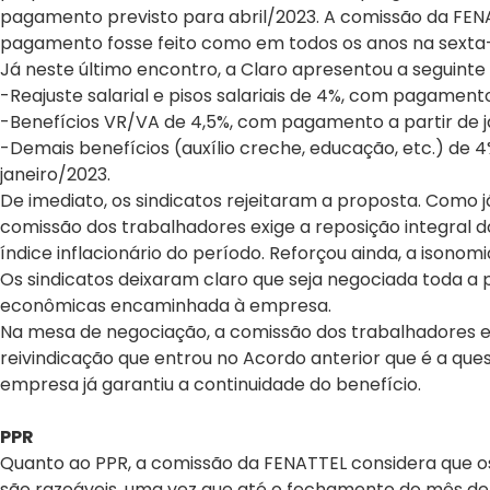
pagamento previsto para abril/2023. A comissão da FEN
pagamento fosse feito como em todos os anos na sexta-
Já neste último encontro, a Claro apresentou a seguinte 
-Reajuste salarial e pisos salariais de 4%, com pagamento
-Benefícios VR/VA de 4,5%, com pagamento a partir de j
-Demais benefícios (auxílio creche, educação, etc.) de 
janeiro/2023.
De imediato, os sindicatos rejeitaram a proposta. Como 
comissão dos trabalhadores exige a reposição integral d
índice inflacionário do período. Reforçou ainda, a isono
Os sindicatos deixaram claro que seja negociada toda a p
econômicas encaminhada à empresa.
Na mesa de negociação, a comissão dos trabalhadores e
reivindicação que entrou no Acordo anterior que é a ques
empresa já garantiu a continuidade do benefício.
PPR
Quanto ao PPR, a comissão da FENATTEL considera que 
são razoáveis, uma vez que até o fechamento do mês de j