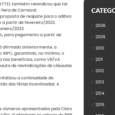
ATTEL também reivindicou que tal
CATEG
feira de Carnaval.
proposta de reajuste para o aditivo:
 a partir de fevereiro/2023.
2008
aneiro/2023.
4%, para pagamento a partir de
2009
já afirmado anteriormente, a
2010
o INPC, garantindo, no mínimo, o
mia nos benefícios, como VR/VA.
2011
auta de reivindicações de cláusulas
2012
nfatizou a continuidade da
2013
tão das férias incentivadas. A
2014
2015
os números apresentados pela Claro
ulho, já atingiram os valores de PPR