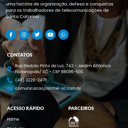
uma história de organização, defesa e conquistas
para os trabalhadores de telecomunicações de
Santa Catarina.
CONTATOS
Rua Elesbão Pinto da Luz, 742 - Jardim Atlântico
Florianópolis/ SC - CEP 88095-500
(48) 3229-2471
comunicacao
sinttel-sc.com.br
ACESSO RÁPIDO
PARCEIROS
Home