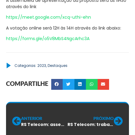
A assembleia de apresentação da proposta será às 11H30
através do link
https://meet.google.com/xcq-uthi-ehn
A votação online será 12H às 14H através do link abaixo:
https://forms.gle/o5V8MbS4NgcArhc3A
Categorias:
2023
,
Destaques
COMPARTILHE
ANTERIOR
PRÓXIMO
RS Telecom: assembleia do ACT será nesta sexta-feira
RS Telecom: trabalhadores aprovam ACT