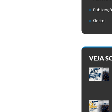
Publicaç
Sinttel
VEJA S