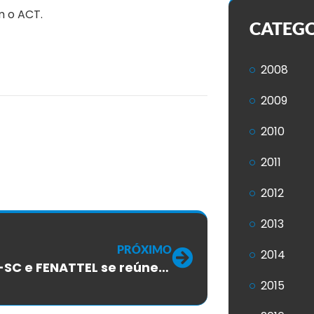
m o ACT.
CATEG
2008
2009
2010
2011
2012
2013
PRÓXIMO
2014
SINTTEL-SC e FENATTEL se reúnem com a CLARO para negociar PPR e o Acordo Coletivo
2015