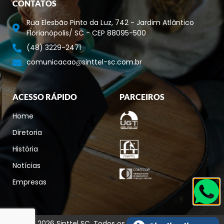
CONTATOS
Rua Elesbão Pinto da Luz, 742 - Jardim Atlântico
Florianópolis/ SC - CEP 88095-500
(48) 3229-2471
comunicacao
sinttel-sc.com.br
ACESSO RÁPIDO
PARCEIROS
Home
Diretoria
História
Notícias
Empresas
© 2026 Sinttel SC. Todos os direitos reservados.