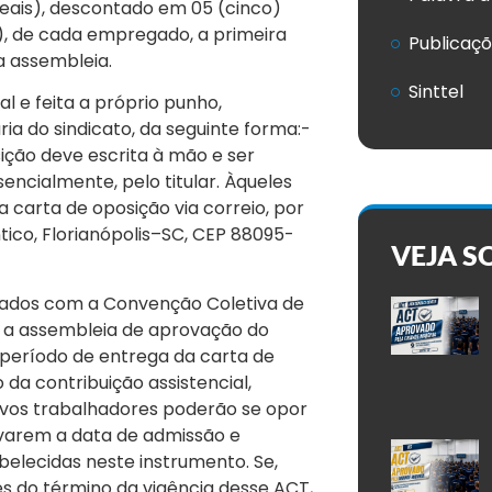
reais), descontado em 05 (cinco)
s), de cada empregado, a primeira
Publicaç
a assembleia.
Sinttel
al e feita a próprio punho,
a do sindicato, da seguinte forma:-
ição deve escrita à mão e ser
encialmente, pelo titular. Àqueles
 carta de oposição via correio, por
ntico, Florianópolis–SC, CEP 88095-
VEJA S
iados com a Convenção Coletiva de
s a assembleia de aprovação do
s período de entrega da carta de
da contribuição assistencial,
ovos trabalhadores poderão se opor
ovarem a data de admissão e
lecidas neste instrumento. Se,
s do término da vigência desse ACT,