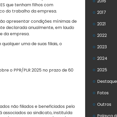
2016
RES que tenham filhos com
ico do trabalho da empresa.
2017
 não apresentar condições mínimas de
2021
te declarada anualmente, em laudo
rte da empresa.
2022
alquer uma de suas filiais, o
2023
2024
2025
obre o PPR/PLR 2025 no prazo de 60
Destaque
Fotos
Outros
dos não filiados e beneficiados pelo
 associados ao sindicato, instituída
Palavra d