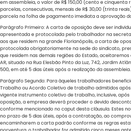
em assembleia, o valor de R$ 150,00 (cento e cinquenta 
parcelas, consecutivas, mensais de R$ 30,00 (trinta reai
parcela na folha de pagamento imediata a aprovação d
Parágrafo Primeiro: A carta de oposição deve ser individu
apresentada e protocolada pelo trabalhador na secretari
aos que residem na grande Florianópolis, a carta de opos
protocolada obrigatoriamente na sede do sindicato, pres
que residem nas demais regiões do Estado, aceitaremos a
AR, situado na Rua Elesbão Pinto da Luz, 742, Jardim Atlâ
500, em até 5 dias úteis após a realização da assembleia.
Parágrafo Segundo: Para àqueles trabalhadores benefic
Trabalho ou Acordo Coletivo de trabalho admitidos apó
vigente instrumento coletivo de trabalho, inclusive, apó
oposição, a empresa deverá proceder o devido desconto 
conforme mencionado no caput desta cláusula. Estes n
no prazo de 5 dias úteis, após a contratação, ao compr
encaminharem a carta padrão conforme as regras estabe
porventura, o trabalhador for admitido cinco meses ante