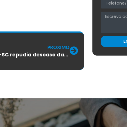
E
PRÓXIMO
SINTTEL-SC repudia descaso da TLP com os trabalhadores