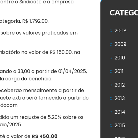
entre o Sindicato e a empresa.
CATEG
egoria, R$ 1.792,00.
2008
 sobre os valores praticados em
2009
zatório no valor de R$ 150,00, na
2010
ndo a 33,00 a partir de 01/04/2025,
2011
da carga do benefício.
2012
receberão mensalmente a partir de
íquete extra será fornecido a partir do
2013
ndacom.
2014
ido um reajuste de 5,20% sobre os
maio/2025.
2015
té o valor de
R$ 450,00