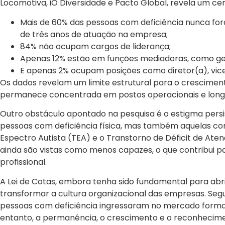
Locomotiva, iO Diversidade e Pacto Global, revela um ce
Mais de 60% das pessoas com deficiência nunca f
de três anos de atuação na empresa;
84% não ocupam cargos de liderança;
Apenas 12% estão em funções mediadoras, como ger
E apenas 2% ocupam posições como diretor(a), vice
Os dados revelam um limite estrutural para o cresciment
permanece concentrada em postos operacionais e longe
Outro obstáculo apontado na pesquisa é o estigma persi
pessoas com deficiência física, mas também aquelas c
Espectro Autista (TEA) e o Transtorno de Déficit de Aten
ainda são vistas como menos capazes, o que contribui p
profissional.
A Lei de Cotas, embora tenha sido fundamental para abrir
transformar a cultura organizacional das empresas. Se
pessoas com deficiência ingressaram no mercado formal 
entanto, a permanência, o crescimento e o reconheci