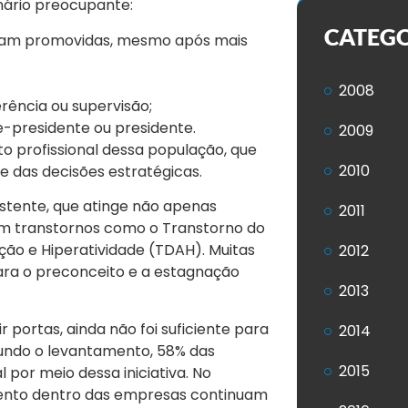
nário preocupante:
CATEG
oram promovidas, mesmo após mais
2008
ência ou supervisão;
-presidente ou presidente.
2009
o profissional dessa população, que
2010
 das decisões estratégicas.
stente, que atinge não apenas
2011
om transtornos como o Transtorno do
ção e Hiperatividade (TDAH). Muitas
2012
ara o preconceito e a estagnação
2013
 portas, ainda não foi suficiente para
2014
gundo o levantamento, 58% das
2015
por meio dessa iniciativa. No
mento dentro das empresas continuam