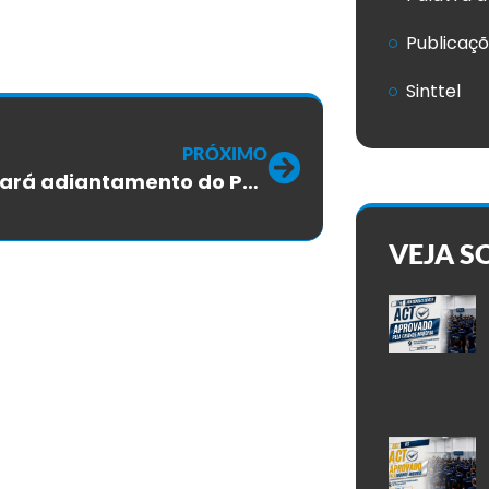
Publicaç
Sinttel
PRÓXIMO
TIM pagará adiantamento do PPR 2025 neste mês de julho
VEJA S