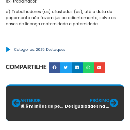
ex-trabalhador;
e) Trabalhadores (as) afastados (as), até a data do
pagamento não fazem jus ao adiantamento, salvo os
casos de licença maternidade e paternidade.
Categorias:
2025
,
Destaques
COMPARTILHE
ANTERIOR
PRÓXIMO
18,6 milhões de pessoas com deficiência: quais são os desafios dessa população?
Desigualdades na educação ainda afetam o acesso de milhões de brasileiros ao mercado de trabalho