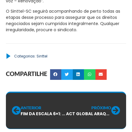
voz – Renovação”.
O Sinttel-SC seguirá acompanhando de perto todas as
etapas desse processo para assegurar que os direitos
negociados sejam cumpridos integralmente. Qualquer
irregularidade, procure o sindicato.
Categorias:
Sinttel
COMPARTILHE
ANTERIOR
PRÓXIMO
FIM DA ESCALA 6×1: SINTTEL-SC participa de avanços para trabalhadores da TIM
ACT GLOBAL ARAQUARI APROVADO POR UNANIMIDADE