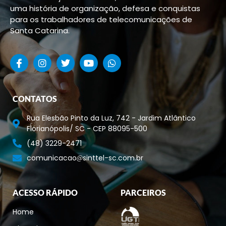
uma história de organização, defesa e conquistas
para os trabalhadores de telecomunicações de
Santa Catarina.
CONTATOS
Rua Elesbão Pinto da Luz, 742 - Jardim Atlântico
Florianópolis/ SC - CEP 88095-500
(48) 3229-2471
comunicacao
sinttel-sc.com.br
ACESSO RÁPIDO
PARCEIROS
Home