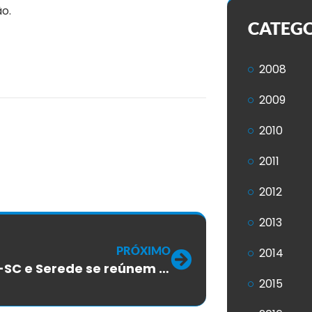
o.
CATEG
2008
2009
2010
2011
2012
2013
PRÓXIMO
2014
SINTTEL-SC e Serede se reúnem para tratativas da RV, ACT e PPR
2015