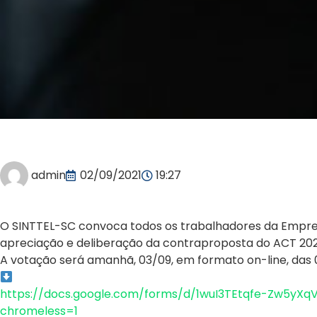
admin
02/09/2021
19:27
O SINTTEL-SC convoca todos os trabalhadores da Empre
apreciação e deliberação da contraproposta do ACT 202
A votação será amanhã, 03/09, em formato on-line, das 09
https://docs.google.com/forms/d/1wuI3TEtqfe-Zw5yX
chromeless=1