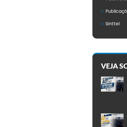
Publicaç
Sinttel
VEJA S